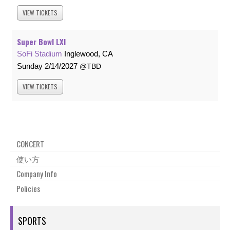
VIEW
TICKETS
Super Bowl LXI
SoFi Stadium
Inglewood, CA
Sunday
2/14/2027
TBD
VIEW
TICKETS
CONCERT
使い方
Company Info
Policies
SPORTS